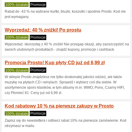
Aktualne rabaty i pr
Kod rabatowy -10 % r
w Prosto
100% działało
Kupon
Nie znamy dokładnej daty wy
jeżeli promocja nie potwierdzi