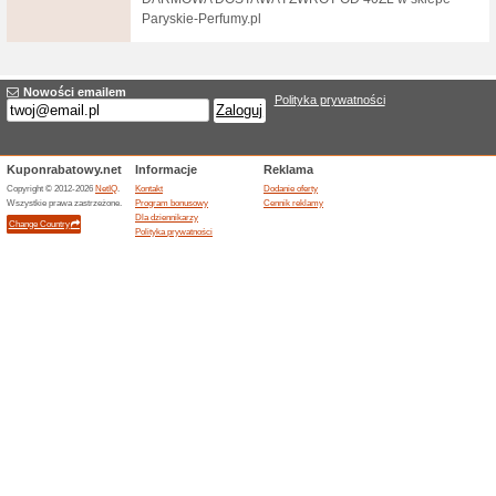
Darmowa dostawa
100% działało
Promocje
Bezpłatna dostawa od 150 zł 
180 dni na zwrot tow
100% działało
Promocje
180 dni na zwrot towaru w sk