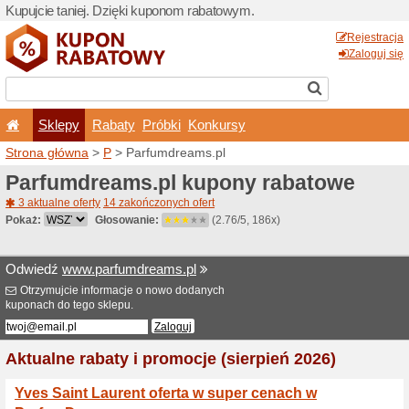
Kupujcie taniej. Dzięki ku
Sklepy
Rabaty
Pró
Strona główna
>
P
> Parfu