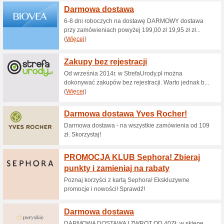
Aktualne rabaty i pr
Yves Saint Laurent o
ParfumDreams
100% działało
Promocje
Minimalne zamówienie: Brak 