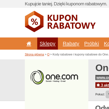
Kupujcie taniej. Dzięki kuponom rabatowym.
Sklepy
Rabaty
Próbki
K
Strona główna
>
O
> Kody rabatowe i kupony rabatowe do One
On
www.o
3 akt
Pokaż:
Odw