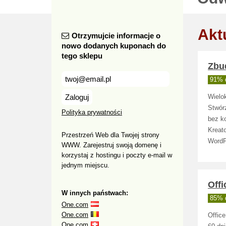
Akt
Otrzymujcie informacje o
nowo dodanych kuponach do
tego sklepu
Zbu
91% d
Zaloguj
Wielo
Stwórz
Polityka prywatności
bez k
Kreat
Przestrzeń Web dla Twojej strony
WordP
WWW. Zarejestruj swoją domenę i
korzystaj z hostingu i poczty e-mail w
jednym miejscu.
Offi
W innych państwach:
85% d
One.com
One.com
Offic
One.com