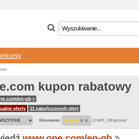
onkursy
.com
e.com kupon rabatowy
ne.com/en-gb
ualne oferty
11 zakończonych ofert
Głosowanie:
(2.98/5, 189 głosów)
iedź
www.one.com/en-gb