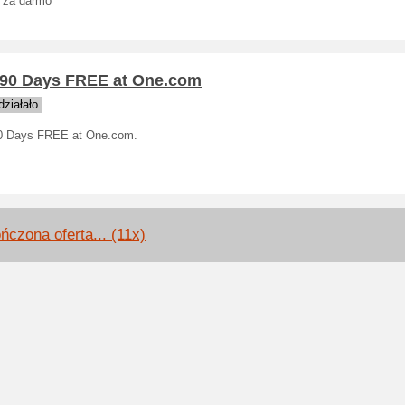
i za darmo
 90 Days FREE at One.com
ziałało
0 Days FREE at One.com.
ńczona oferta... (11x)