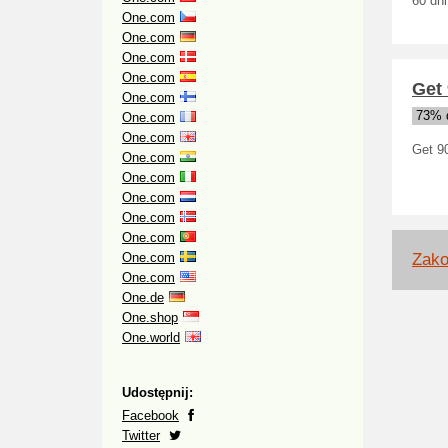
60 dn
One.com
One.com
One.com
One.com
Get
One.com
73% d
One.com
One.com
Get 9
One.com
One.com
One.com
One.com
One.com
One.com
Zako
One.com
One.de
One.shop
One.world
Udostępnij:
Facebook
Twitter