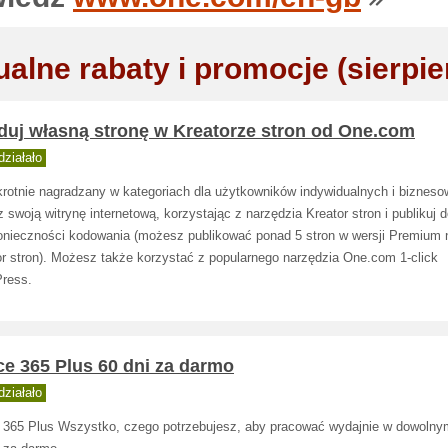
ualne rabaty i promocje (sierpie
duj własną stronę w Kreatorze stron od One.com
ziałało
krotnie nagradzany w kategoriach dla użytkowników indywidualnych i bizneso
 swoją witrynę internetową, korzystając z narzędzia Kreator stron i publikuj d
onieczności kodowania (możesz publikować ponad 5 stron w wersji Premium 
or stron). Możesz także korzystać z popularnego narzędzia One.com 1-click
ress.
ce 365 Plus 60 dni za darmo
ziałało
e 365 Plus Wszystko, czego potrzebujesz, aby pracować wydajnie w dowolny