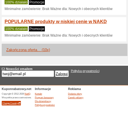
Aktualne rabaty i pr
Nawet 70 % taniej! 
100% działało
Promocje
Oszczędzaj teraz nawet do 70 
akcesoria w jeszcze niższej c