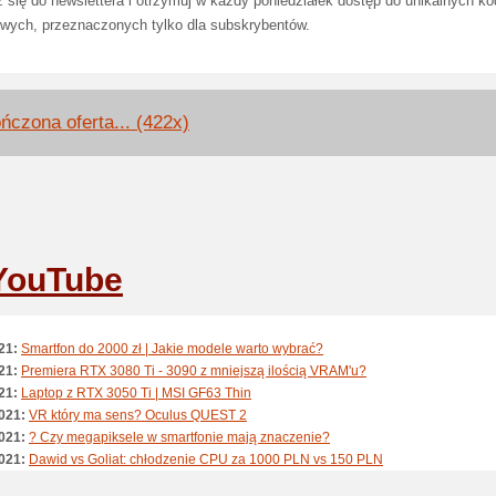
z się do newslettera i otrzymuj w każdy poniedziałek dostęp do unikalnych k
owych, przeznaczonych tylko dla subskrybentów.
ńczona oferta... (422x)
YouTube
21:
Smartfon do 2000 zł | Jakie modele warto wybrać?
21:
Premiera RTX 3080 Ti - 3090 z mniejszą ilością VRAM'u?
21:
Laptop z RTX 3050 Ti | MSI GF63 Thin
021:
VR który ma sens? Oculus QUEST 2
021:
? Czy megapiksele w smartfonie mają znaczenie?
021:
Dawid vs Goliat: chłodzenie CPU za 1000 PLN vs 150 PLN
021:
? Najlepszy zestaw dla graczy za 1500 PLN | Stilgar vs Radyjko!