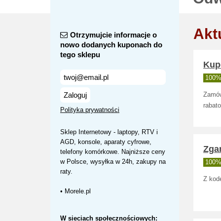
Akt
Otrzymujcie informacje o
nowo dodanych kuponach do
tego sklepu
Kup
100% 
Zaloguj
Zamów
rabat
Polityka prywatności
Sklep Internetowy - laptopy, RTV i
AGD, konsole, aparaty cyfrowe,
Zgar
telefony komórkowe. Najniższe ceny
w Polsce, wysyłka w 24h, zakupy na
100% 
raty.
Z kod
• Morele.pl
W sieciach społecznościowych: