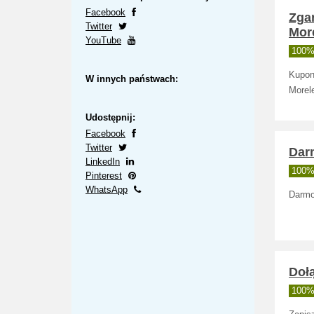
Facebook
Zga
Twitter
Mor
YouTube
100% 
Kupon
W innych państwach:
Morele
Udostępnij:
Facebook
Twitter
Dar
LinkedIn
100% 
Pinterest
WhatsApp
Darmo
Doł
100% 