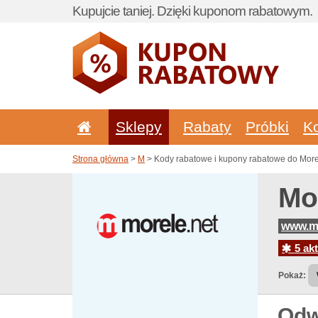
Kupujcie taniej. Dzięki kuponom rabatowym.
Sklepy
Rabaty
Próbki
K
Strona główna
>
M
> Kody rabatowe i kupony rabatowe do More
Mo
www.mo
5 akt
Pokaż:
Odw