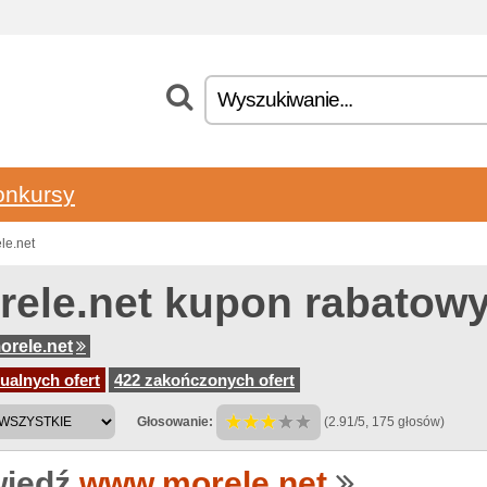
onkursy
le.net
rele.net kupon rabatow
rele.net
ualnych ofert
422 zakończonych ofert
Głosowanie:
(2.91/5, 175 głosów)
iedź
www.morele.net