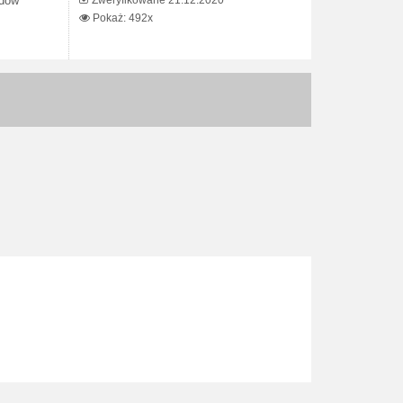
Zweryfikowane 21.12.2020
odów
Pokaż: 492x