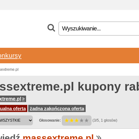
onkursy
sextreme.pl
ssextreme.pl kupony ra
treme.pl
ualna oferta
żadna zakończona oferta
Głosowanie:
(3/5, 1 głosów)
iedź
massextreme.pl