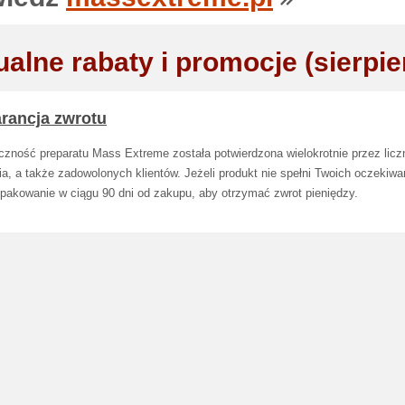
ualne rabaty i promocje (sierpie
rancja zwrotu
czność preparatu Mass Extreme została potwierdzona wielokrotnie przez licz
a, a także zadowolonych klientów. Jeżeli produkt nie spełni Twoich oczekiwań
pakowanie w ciągu 90 dni od zakupu, aby otrzymać zwrot pieniędzy.