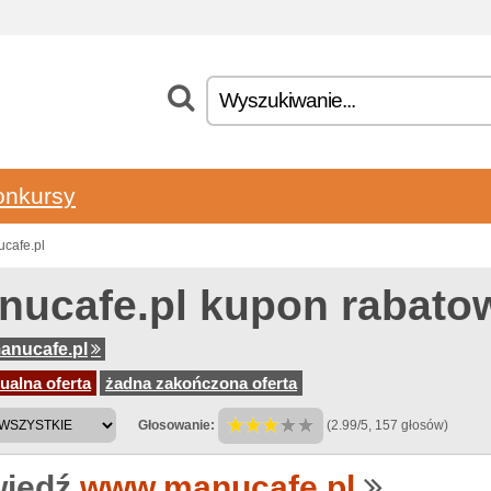
onkursy
cafe.pl
nucafe.pl kupon rabato
anucafe.pl
ualna oferta
żadna zakończona oferta
Głosowanie:
(2.99/5, 157 głosów)
iedź
www.manucafe.pl