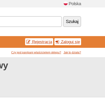
Polska
Szukaj
Rejestracja
Zaloguj się
Czy jest pan/pani wlaścicielem sklepu?
Jak to działa?
wy