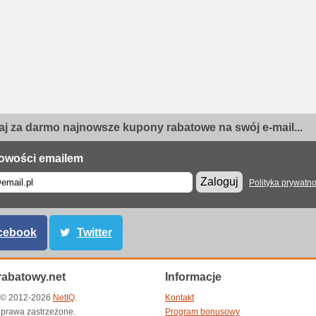
j za darmo najnowsze kupony rabatowe na swój e-mail...
owości emailem
Zaloguj
Polityka prywatno
cebook
Twitter
abatowy.net
Informacje
t © 2012-2026
NetIQ
.
Kontakt
 prawa zastrzeżone.
Program bonusowy