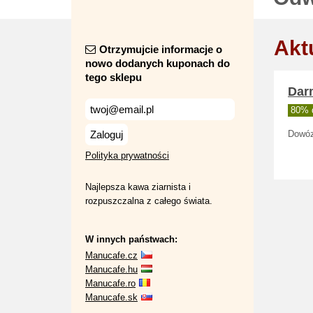
Akt
Otrzymujcie informacje o
nowo dodanych kuponach do
tego sklepu
Dar
80% d
Zaloguj
Dowóz
Polityka prywatności
Najlepsza kawa ziarnista i
rozpuszczalna z całego świata.
W innych państwach:
Manucafe.cz
Manucafe.hu
Manucafe.ro
Manucafe.sk