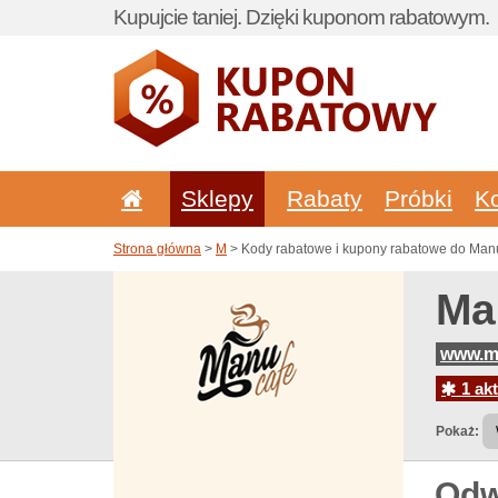
Kupujcie taniej. Dzięki kuponom rabatowym.
Sklepy
Rabaty
Próbki
K
Strona główna
>
M
> Kody rabatowe i kupony rabatowe do Manu
Ma
www.m
1 akt
Pokaż:
Odw