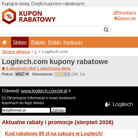
Kupujcie taniej. Dzięki ku
Sklepy
Rabaty
Pró
Strona główna
>
L
> Logite