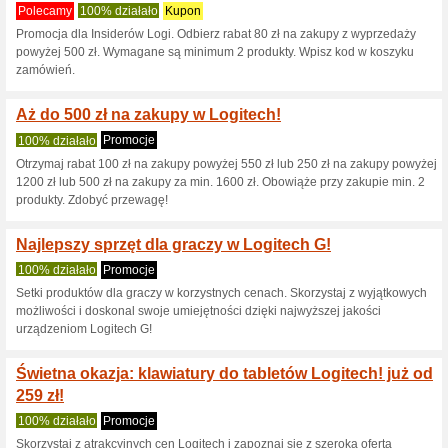
Logitech.com k
8 aktualnych ofert
1 zakończo
Pokaż:
Głosowanie:
Odwiedź
www.logitech.com
Otrzymujcie informacje o n
kuponach do tego sklepu.
Z