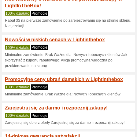
Lightinthebox.
5 aktualnych ofert
79 zakończ
Pokaż:
Głosowanie:
Odwiedź
www.lightinthebo
from=www.lightinthebox.c
Otrzymujcie informacje o n
kuponach do tego sklepu.