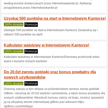
Aktualne rabaty i pr
Natychmiastowe i do
100% działało
Promocje
Szybka i wygodna płatność za
BLIKa, Google Pay lub Apple 