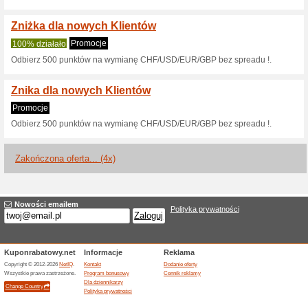
Przelewy w 19 różnyc
szybko
100% działało
Promocje
Wykonaj szybko i płynnie w j
różnych krajów.
Kantor internetowy nr
100% działało
Promocje