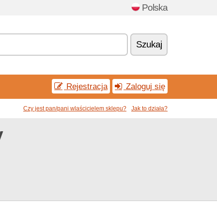
Polska
Szukaj
Rejestracja
Zaloguj się
Czy jest pan/pani wlaścicielem sklepu?
Jak to działa?
y