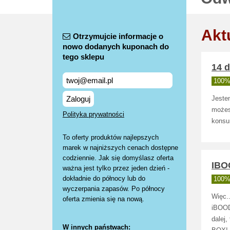
Akt
Otrzymujcie informacje o
nowo dodanych kuponach do
tego sklepu
14 d
100% 
Zaloguj
Jeste
możes
Polityka prywatności
konsu
To oferty produktów najlepszych
marek w najniższych cenach dostępne
codziennie. Jak się domyślasz oferta
IBO
ważna jest tylko przez jeden dzień -
dokładnie do północy lub do
100% 
wyczerpania zapasów. Po północy
Więc.
oferta zmienia się na nową.
iBOOD 
dalej
W innych państwach: