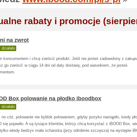
ualne rabaty i promocje (sierpie
ni na zwrot
działało
m konsumentem i chcę zwrócić produkt. Jeśli nie jesteś zadowolony z zakup
z go zwrócić w ciągu 14 dni od daty dostawy, pod warunkiem, że jesteś
mentem.
OD Box polowanie na płodko iboodbox
działało
. no cóż, polowanie nie byblok polowaniem, gdyby pożyko nastąpiło, kiedy pł
się pojawiło. A są tysiące klientów, którzy chcą korzystać z iBOOD Box, wi
, tylko wtedy bedzys mała schanska (przy odrobinie szczęsza) na występie 