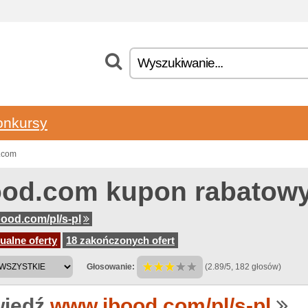
onkursy
d.com
ood.com kupon rabatow
ood.com/pl/s-pl
ualne oferty
18 zakończonych ofert
Głosowanie:
(2.89/5, 182 głosów)
iedź
www.ibood.com/pl/s-pl