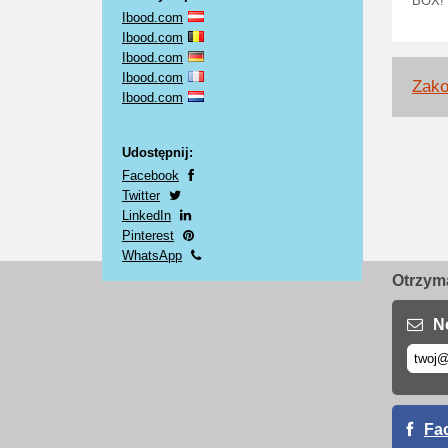
BOX!
Ibood.com
Ibood.com
Ibood.com
Ibood.com
Zako
Ibood.com
Udostępnij:
Facebook
Twitter
LinkedIn
Pinterest
WhatsApp
Otrzyma
N
Fa