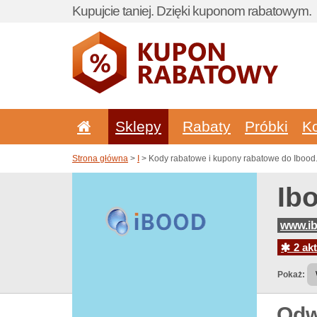
Kupujcie taniej. Dzięki kuponom rabatowym.
Sklepy
Rabaty
Próbki
K
Strona główna
>
I
> Kody rabatowe i kupony rabatowe do Iboo
Ib
www.ib
2 akt
Pokaż:
Odw