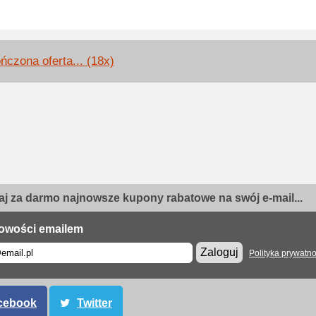
ńczona oferta... (18x)
j za darmo najnowsze kupony rabatowe na swój e-mail...
owości emailem
Zaloguj
Polityka prywatno
cebook
Twitter