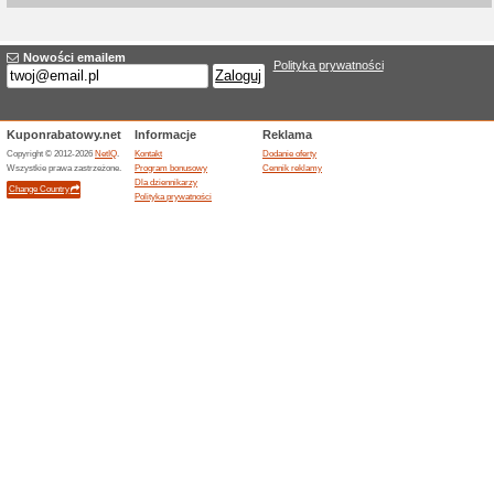
Aktualne rabaty i pr
100 EUR zniżki na zes
100% działało
Kupon
Promocja Horizn Studios udz
wartości 700 EUR i więcej na 
wymaga wpisania aktualnego k
koszyka i jest ograniczona c