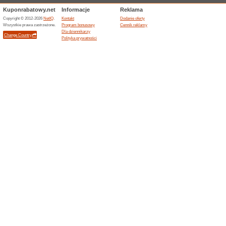
30 zł przy zamówieni
rabatowy
100% działało
Kupon
Przetrwać 30 zł przy połączo
atrakcyjnych promocji, kupon
jeszcze więcej - nie czekaj, sp
10€ zniżki przy zak