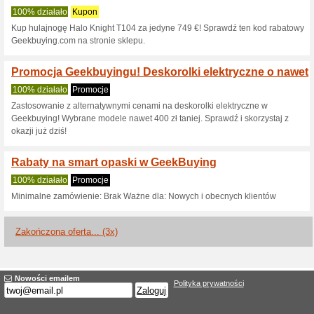
Aktualne rabaty i pr
330 zł na rower elekt
100% działało
Kupon
Skorzystasz z 330 l/100km na 
przegap okazji, aby cieszyć si
innymi atrakcyjnymi promocja