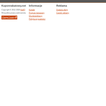
100% działało
Kupon
Przy zakupach powyżej 350 zł
zwierząt. Skorzystaj z tej pro
w opłacalny sposób - nie prz
aplikacji Frisco.
Kod promocyjny Frisc
100% działało
Kupon
Zrób zakupy od doswatą do d