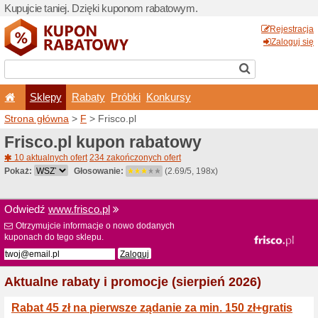
Kupujcie taniej. Dzięki ku
Sklepy
Rabaty
Pró
Strona główna
>
F
> Frisco