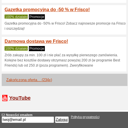
20 zł przy zukupach o
100% działało
Kupon
Przy zakupach o wartości co n
20 zł rabatu. Cashback nie jes
Rabat 20 zł na produk