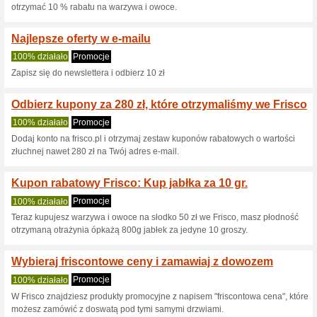
Aktualne rabaty i pr
Rabat 45 zł na pierws
100% działało
Kupon
Skorzystaj z kodu kodu zapęn
150 zł i darmową dostawę. Pam
kodami, więc nie zwlekaj z za
użyciu aplikacji frisco.