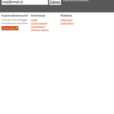
Aktualne rabaty i pr
Kup 2 produkty, a 1 d
100% działało
Promocje
Fast Burn Extreme oferuje sta
produkty i otrzymuje jeden d
wynosi 119,99 zł, a oferta w
zamówienia.