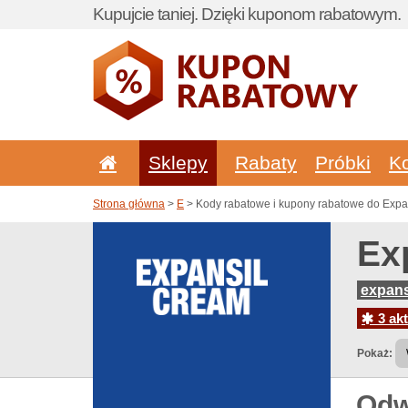
Kupujcie taniej. Dzięki kuponom rabatowym.
Sklepy
Rabaty
Próbki
K
Strona główna
>
E
> Kody rabatowe i kupony rabatowe do Expan
Ex
expans
3 akt
Pokaż:
Odw