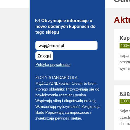
Akt
Otrzymujcie informacje o
nowo dodanych kuponach do
tego sklepu
Kup 
100% 
Zaloguj
Expans
otrzym
Polityka prywatności
wymag
ZŁOTY STANDARD DLA
MĘŻCZYZNExpansil Cream to krem,
którego składniki: Przyczyniają się do
Kup 
powiększenia rozmiaru penisa
Wspierają silną i długotrwałą erekcję
100% 
Wzmacniają wytrzymałość Zwiększają
Najwie
libido Poprawiają samopoczucie i
trzech
zwiększają pewność siebie.
dosto