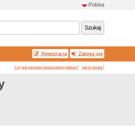
Polska
Szukaj
Rejestracja
Zaloguj się
Czy jest pan/pani wlaścicielem sklepu?
Jak to działa?
y