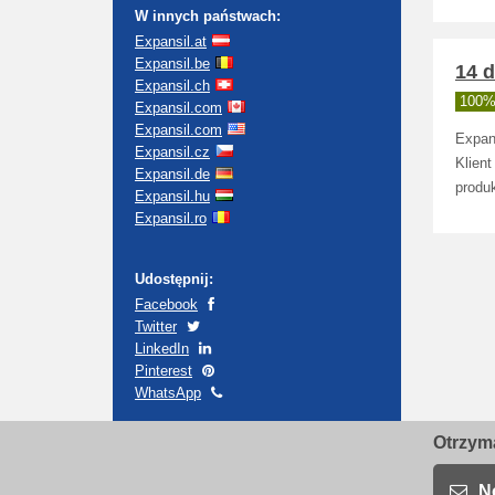
W innych państwach:
Expansil.at
Expansil.be
14 
Expansil.ch
100% 
Expansil.com
Expansil.com
Expan
Expansil.cz
Klien
Expansil.de
produk
Expansil.hu
Expansil.ro
Udostępnij:
Facebook
Twitter
LinkedIn
Pinterest
WhatsApp
Otrzyma
N