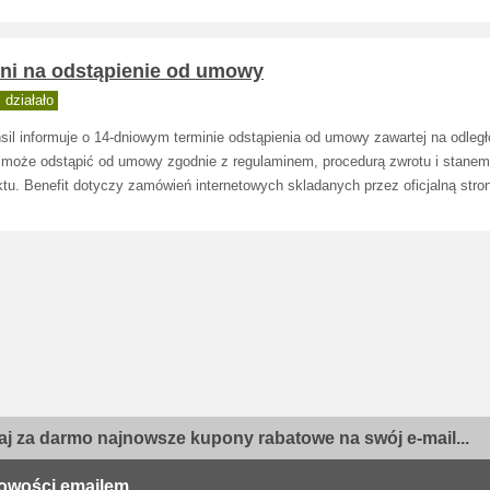
dni na odstąpienie od umowy
działało
sil informuje o 14-dniowym terminie odstąpienia od umowy zawartej na odległ
t może odstąpić od umowy zgodnie z regulaminem, procedurą zwrotu i stanem
tu. Benefit dotyczy zamówień internetowych skladanych przez oficjalną stro
j za darmo najnowsze kupony rabatowe na swój e-mail...
owości emailem