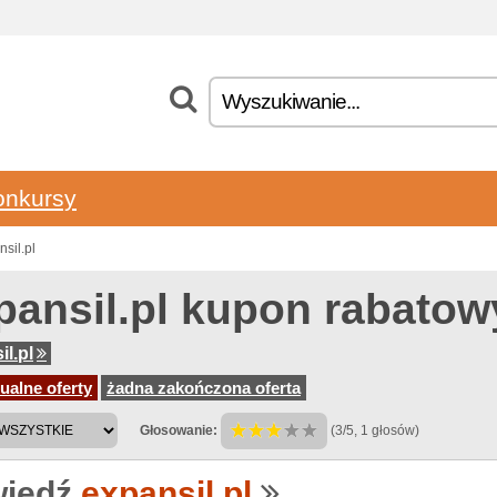
onkursy
sil.pl
pansil.pl kupon rabatow
il.pl
ualne oferty
żadna zakończona oferta
Głosowanie:
(3/5, 1 głosów)
iedź
expansil.pl