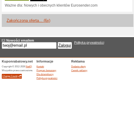
Aktualne rabaty i pr
Ubezpieczenie przysz
100% działało
Promocje
Odwiedź stronę internetową Eu
Nie znamy dokładnej daty zak
Powiadom nas, jeśli promocja 
strony.