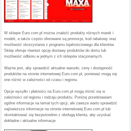
zniżki na kapsułki Tassimo.
Kod kuponu RTV euro
100% działało
Kupon
Aby otrzymać 50 % zniżki na 
pralek objętych promocją.
Zaoszczędź aż 500 z