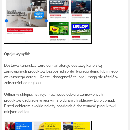
euro AGD
100% działało
Kupon
Wybrane urządzenia AGD firmy
zniżkowym. Aktywuj przejdź w 
Zgarnij płytę do gofr
100% działało
Kupon
Dodaj do koszyka grill Braun 