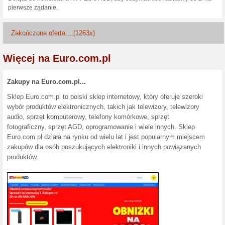
Kod rabatowy dający 
100% działało
Kupon
Wybrane urządzenia Whirlpool,
kupić nawet o 15 % taniej. W
Kod rabatowy 20 % n
100% działało
Kupon
Kup ekspres do kawy Bosch, a