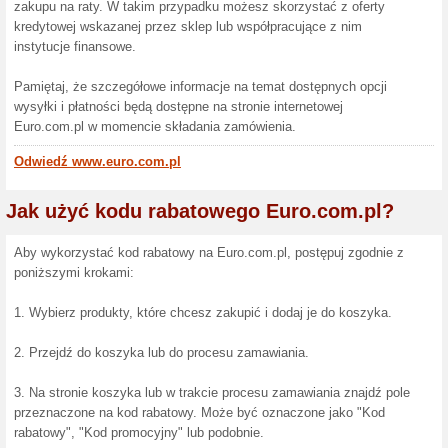
Otrzymaj do 30 zł ra
Euro AGD
100% działało
Promocje
Dołącz do newslettera RTV Eu
pierwsze ządanie.
Zakończona oferta... (1263