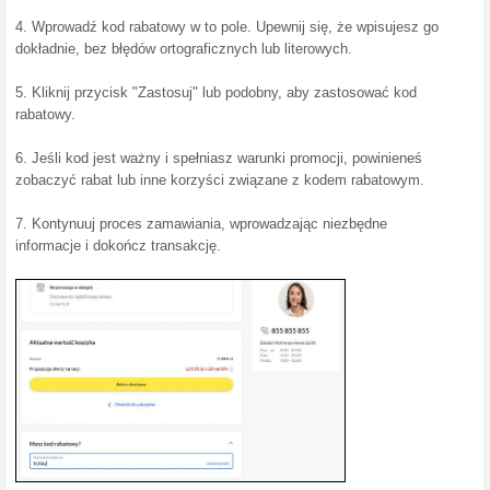
Więcej na Euro.c
Zakupy na Euro.com.pl...
Sklep Euro.com.pl to polski 
wybór produktów elektroniczn
audio, sprzęt komputerowy, 
fotograficzny, sprzęt AGD, 