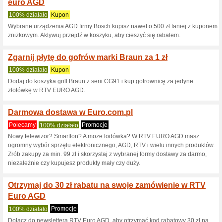
Aktualne rabaty i pr
Kod rabatowy RTV Eu
100% działało
Kupon
Zamów produkty objęte promoc
aktywuj kupon rabatowy w kosz