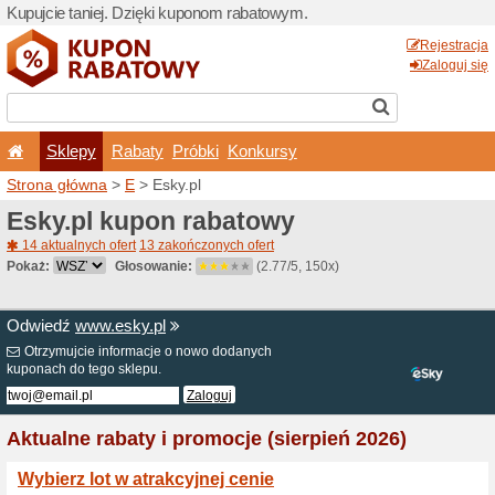
Kupujcie taniej. Dzięki ku
Sklepy
Rabaty
Pró
Strona główna
>
E
> Esky.p