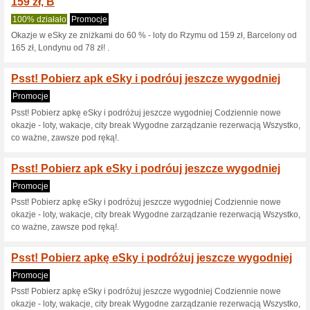
Odkryj gorące okazje 
100% działało
Promocje
Odkryj gorące okazje i zainspi
Klienci obecni i nowi. Warunk
Okazje w eSky ze zni
159 zł,