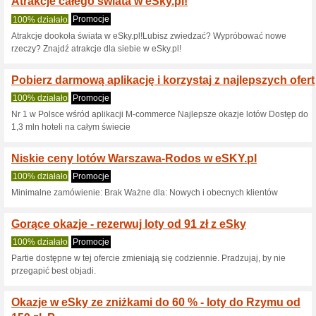
100% działało
Promocje
Planujesz podróż na Korfu? Zap
atrakcyjnej cenie już od 528 z
Loty do Budapesztu j
100% działało
Promocje
Kup bilet lotniczy do Budapesz
bilety! To świetny cel podróży 