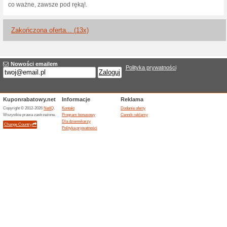
100% działało
Promocje
Możliwości w eSky ze zniżkami
Barcelony od 165 zł, Londynu 
Gwarancja Najwyższe
100% działało
Promocje
Gwarancja Najwyższej Ceny -
ceny eSky.pl objemje tylko rez