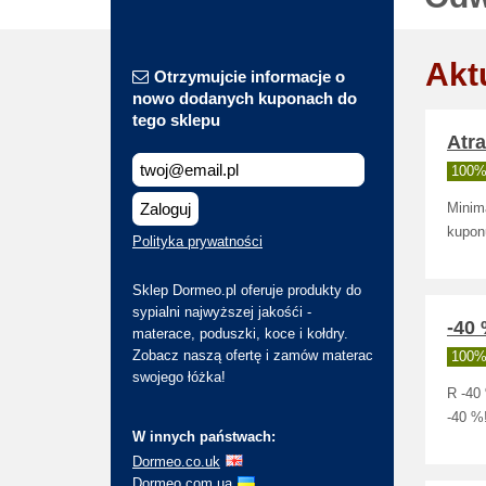
Akt
Otrzymujcie informacje o
nowo dodanych kuponach do
tego sklepu
Atr
100% 
Zaloguj
Minim
kupon
Polityka prywatności
Sklep Dormeo.pl oferuje produkty do
sypialni najwyższej jakośći -
-40
materace, poduszki, koce i kołdry.
Zobacz naszą ofertę i zamów materac
100% 
swojego łóżka!
R -40
-40 %
W innych państwach:
Dormeo.co.uk
Dormeo.com.ua