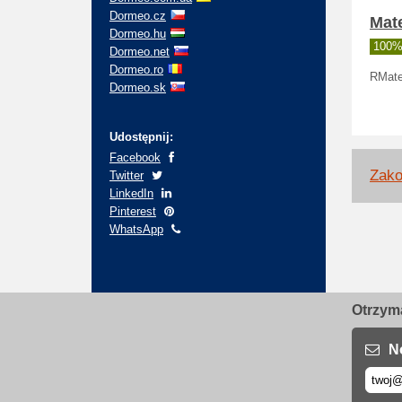
Dormeo.cz
Mate
Dormeo.hu
100% 
Dormeo.net
Dormeo.ro
RMate
Dormeo.sk
Udostępnij:
Facebook
Zako
Twitter
LinkedIn
Pinterest
WhatsApp
Otrzyma
N