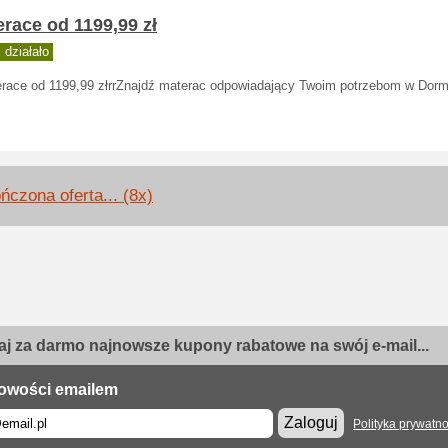
race od 1199,99 zł
działało
race od 1199,99 złrrZnajdź materac odpowiadający Twoim potrzebom w Dorm
ńczona oferta... (8x)
j za darmo najnowsze kupony rabatowe na swój e-mail...
owości emailem
Zaloguj
Polityka prywatno