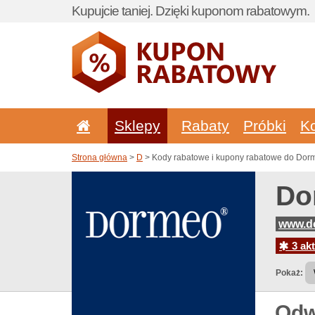
Kupujcie taniej. Dzięki kuponom rabatowym.
Sklepy
Rabaty
Próbki
K
Strona główna
>
D
> Kody rabatowe i kupony rabatowe do Dor
Do
www.d
3 akt
Pokaż:
Odw