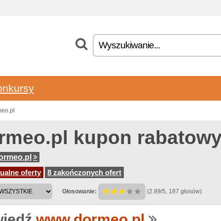
onkursy
meo.pl
rmeo.pl kupon rabatow
ormeo.pl
ualne oferty
8 zakończonych ofert
Głosowanie:
(2.89/5, 187 głosów)
iedź
www.dormeo.pl