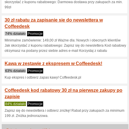
100% działało
Kupon
Od redaktora: Kod działania 
najmniej 109 zł. Wpisz kod w
Skorzystaj z rabatu 
rabatowym w Coffee
100% działało
Kupon
Zgarnij 30 % rabatu na markę