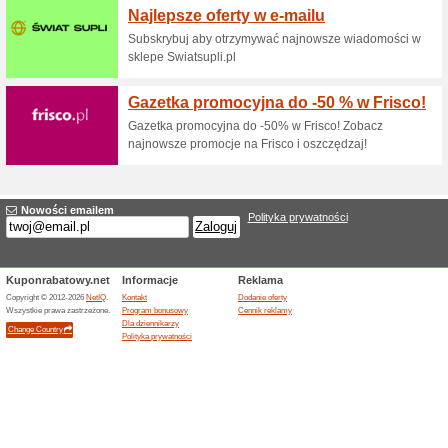
100% działało
Promocje
Skorzystaj z rabatu aż do 50 
ekspresu, czajnika, kawy i wi
zapomnieć.
Kubki i butelki na wy
100% działało
Promocje
Wartość rabatu: 20 %,rrKlienci