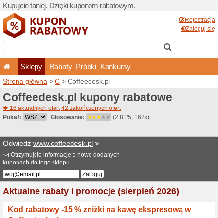
Kupujcie taniej. Dzięki ku
Sklepy
Rabaty
Pró
Strona główna
>
C
> Coffee