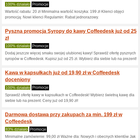
Kod rabatowy dzielni
produkt
100% działało
Kupon
Kod rabatowy District: zyskaj
Coffeedesk.pl, wpisz kod w k
Coffeedesk.pl kod ra