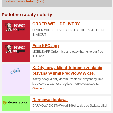
Wpisz kod w koszyku.
Odbierz rabat 20 zł w
100% działało
Promocje
Otrzymaj rabat 20 zł na pierw
do bezpłatnego newslettera s
skrzynkę mailową.
Skorzystaj z promocji