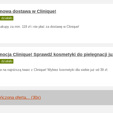
mowa dostawa w Clinique!
działało
akupy za min. 119 zł i nie płać za dostawę w Clinique!
ocja Clinique! Sprawdź kosmetyki do pielęgnacji ju
działało
 na najniższą twarz z Clinique! Wybiez kosmetyki dla siebie już od 39 zł.
ńczona oferta... (30x)