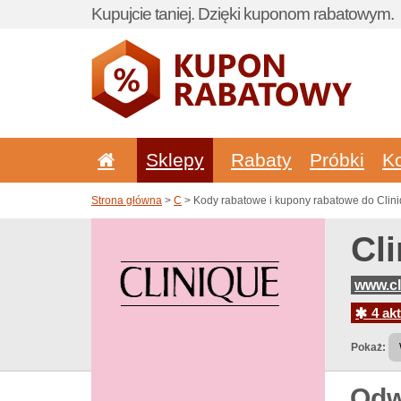
Kupujcie taniej. Dzięki kuponom rabatowym.
Sklepy
Rabaty
Próbki
K
Strona główna
>
C
> Kody rabatowe i kupony rabatowe do Clini
Cl
www.cl
4 akt
Pokaż:
Odw