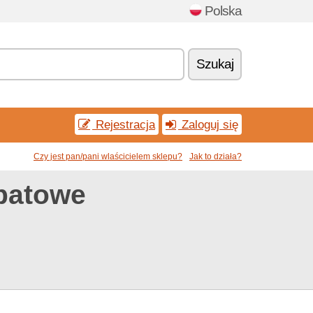
Polska
Szukaj
Rejestracja
Zaloguj się
Czy jest pan/pani wlaścicielem sklepu?
Jak to działa?
abatowe