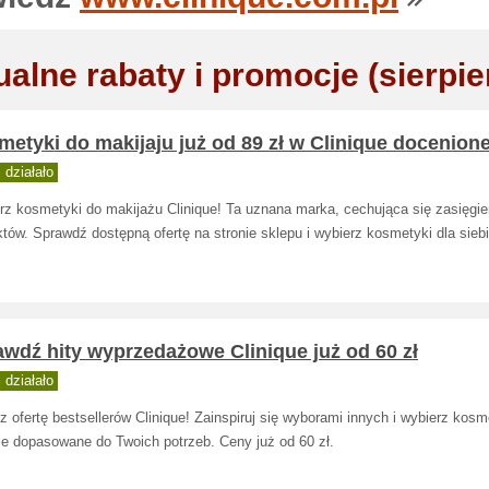
ualne rabaty i promocje (sierpie
etyki do makijaju już od 89 zł w Clinique docenion
działało
rz kosmetyki do makijażu Clinique! Ta uznana marka, cechująca się zasięgi
tów. Sprawdź dostępną ofertę na stronie sklepu i wybierz kosmetyki dla siebi
wdź hity wyprzedażowe Clinique już od 60 zł
działało
 ofertę bestsellerów Clinique! Zainspiruj się wyborami innych i wybierz kosm
ie dopasowane do Twoich potrzeb. Ceny już od 60 zł.