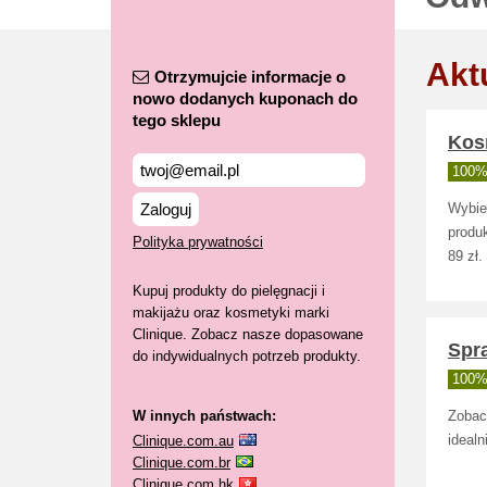
Akt
Otrzymujcie informacje o
nowo dodanych kuponach do
tego sklepu
Kosm
100% 
Zaloguj
Wybie
produk
Polityka prywatności
89 zł.
Kupuj produkty do pielęgnacji i
makijażu oraz kosmetyki marki
Clinique. Zobacz nasze dopasowane
Spra
do indywidualnych potrzeb produkty.
100% 
W innych państwach:
Zobacz
Clinique.com.au
idealn
Clinique.com.br
Clinique.com.hk