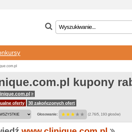
onkursy
que.com.pl
inique.com.pl kupony r
inique.com.pl
ualne oferty
30 zakończonych ofert
Głosowanie:
(2.76/5, 193 głosów)
iedź
www.clinique.com.pl