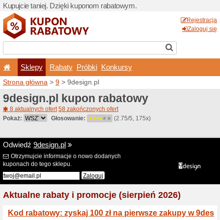
Kupujcie taniej. Dzięki ku
Sklepy
Rabaty
Pró
Strona główna
>
9
> 9desig