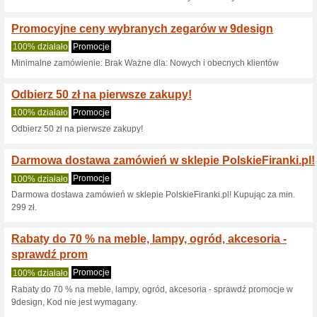
Aktualne rabaty i pr
Kod rabatowy: zyskaj
100% działało
Promocje
Kod otrzymasz po zapisaniu s
mailowy, a zabezpieczenie zn
podczas finalizacji prąduzije
najmniej 1000 zł. Wpisz kod 