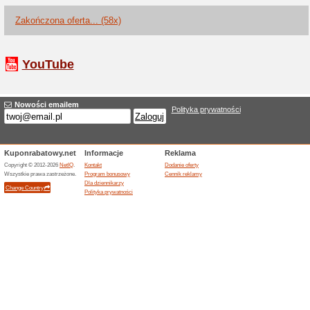
9design nowość już o
100% działało
Promocje
Wybierz coś dla siebie z szer
dywany i wiele więcej w atrak
Darmowa dostawa w 9
min. 500 zł!