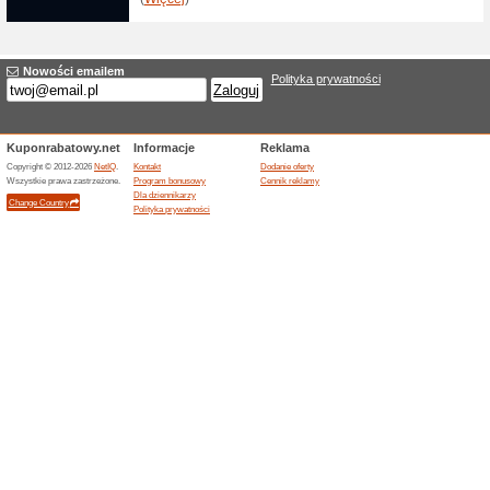
60% działało
Promocje
Lubisz dobre promocje? Zost
informować Cię o najlepszych 
rabatowy na 15 ziko przy zaku
Twoje dane będziemy przetwar
Zakończona oferta... (1x)