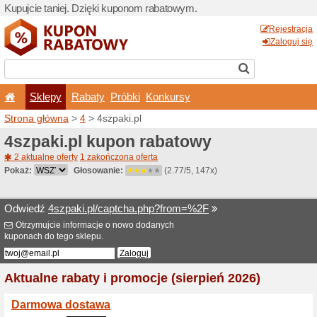
Kupujcie taniej. Dzięki ku
Sklepy
Rabaty
Pró
Strona główna
>
4
> 4szpak