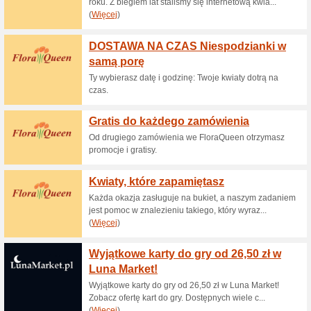
Aktualne rabaty i pr
Darmowa dostawa
68% działało
Promocje
Przy zakupach na min. 130 z
15 ziko przy zakupac