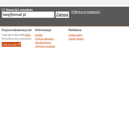
Nowa oferta Bikein
Nazwa
*
:
Kategorie:
Wybrać
*
:
Cel URL
*
:
Ważność do:
Opis
*
: