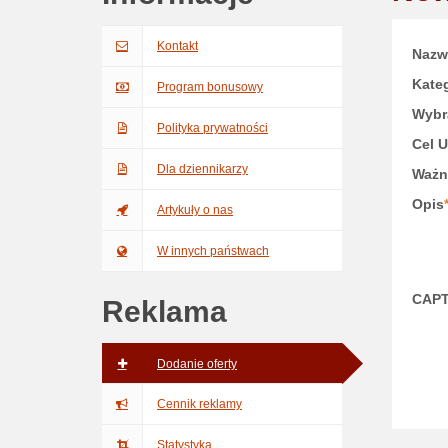
Kontakt
Nazw
Kateg
Program bonusowy
Wybr
Polityka prywatności
Cel 
Dla dziennikarzy
Ważn
Opis
Artykuły o nas
W innych państwach
CAP
Reklama
Dodanie oferty
Cennik reklamy
Statystyka