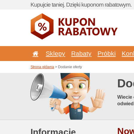
Kupujcie taniej. Dzięki kuponom rabatowym.
Sklepy
Rabaty
Próbki
Kon
Strona główna
> Dodanie oferty
Do
Wiecie 
odwied
Now
Informacje