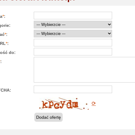
a
*
:
orie:
ać
*
:
URL
*
:
ość do:
*
:
TCHA:
⟳
Dodać ofertę